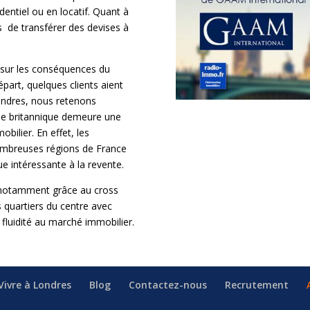
dentiel ou en locatif. Quant à
 de transférer des devises à
e sur les conséquences du
épart, quelques clients aient
Londres, nous retenons
itale britannique demeure une
bilier. En effet, les
ombreuses régions de France
ue intéressante à la revente.
e, notamment grâce au cross
s quartiers du centre avec
 fluidité au marché immobilier.
Vivre à Londres
Blog
Contactez-nous
Recrutement