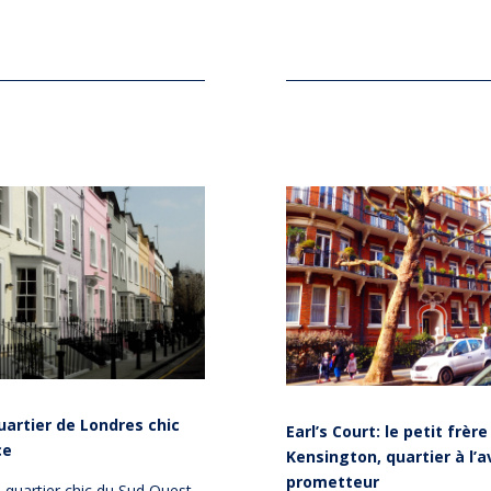
uartier de Londres chic
Earl’s Court: le petit frèr
ce
Kensington, quartier à l’a
prometteur
 quartier chic du Sud Ouest