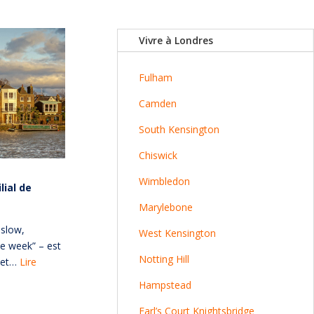
Vivre à Londres
Fulham
Camden
South Kensington
Chiswick
Wimbledon
lial de
Marylebone
nslow,
West Kensington
se week” – est
Notting Hill
e et…
Lire
Hampstead
Earl’s Court
Knightsbridge