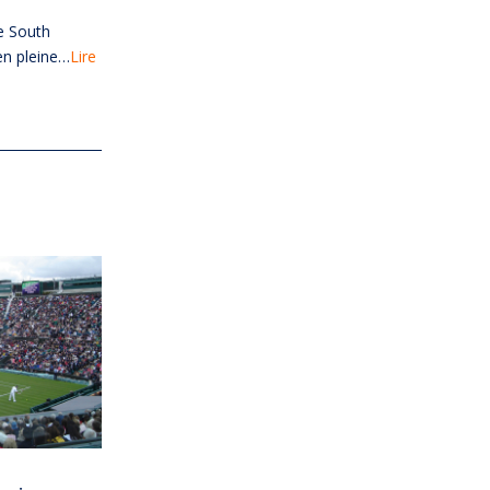
e South
en pleine…
Lire