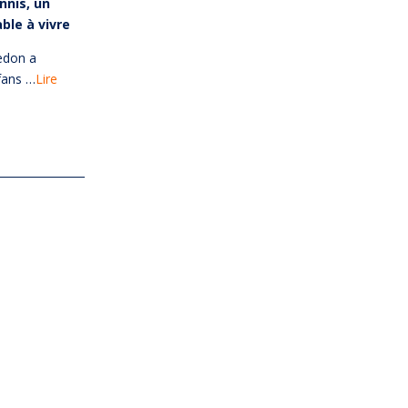
nnis, un
ble à vivre
edon a
fans …
Lire