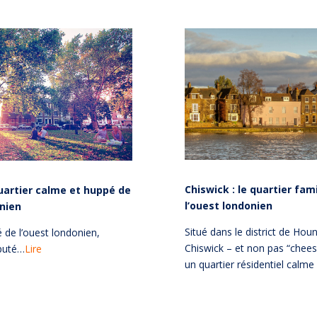
Chiswick : le quartier fami
uartier calme et huppé de
l’ouest londonien
onien
Situé dans le district de Hou
 de l’ouest londonien,
Chiswick – et non pas “chee
puté…
Lire
un quartier résidentiel calm