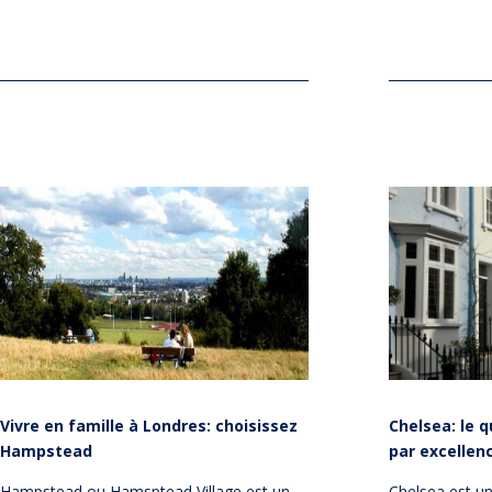
Vivre en famille à Londres: choisissez
Chelsea: le q
Hampstead
par excellen
Hampstead ou Hamsptead Village est un
Chelsea est un