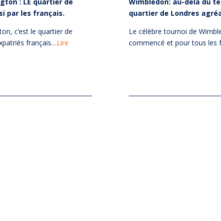
Wimbledon: au-delà du te
gton : LE quartier de
quartier de Londres agréa
i par les français.
Le célèbre tournoi de Wimbl
on, c’est le quartier de
commencé et pour tous les 
xpatriés français…
Lire