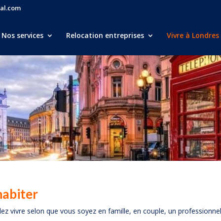
al.com
Nos services
Relocation entreprises
Vivre à Londres
habiter
lez vivre selon que vous soyez en famille, en couple, un professionnel