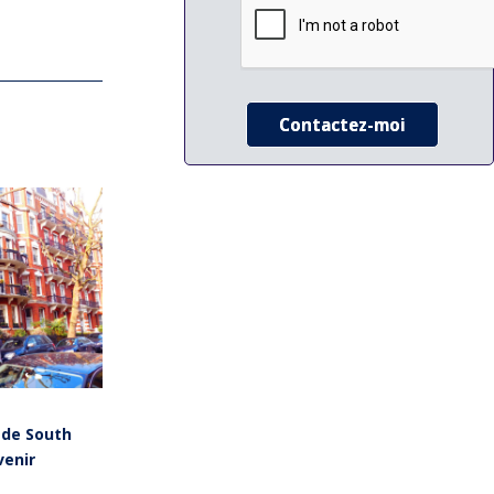
e de South
venir