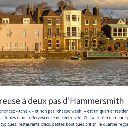
reuse à deux pas d’Hammersmith
ononcez « tchisik » et non pas “cheese week” – est un quartier résiden
es foules et de l’effervescence du centre ville, Chiswick n’en demeure
typiques, restaurants chics, petites boutiques british, le quartier rego