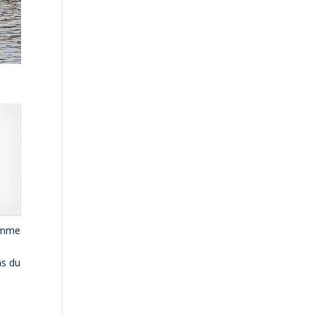
comme
as du