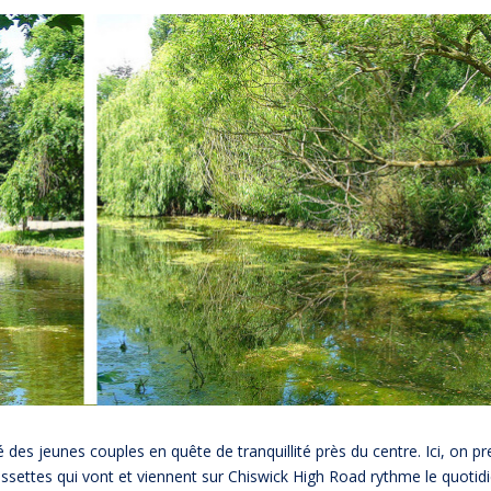
 des jeunes couples en quête de tranquillité près du centre. Ici, on p
ssettes qui vont et viennent sur Chiswick High Road rythme le quotid